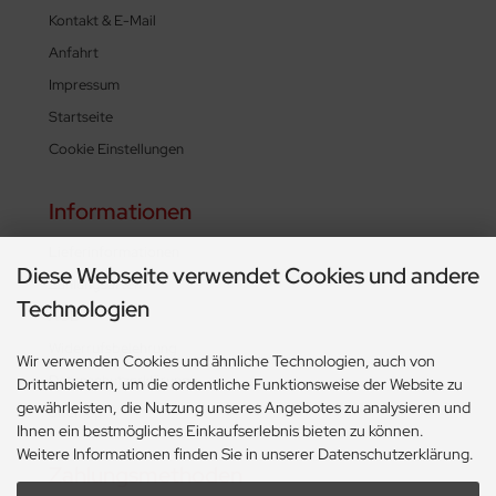
Kontakt & E-Mail
Anfahrt
Impressum
Startseite
Cookie Einstellungen
Informationen
Lieferinformationen
Diese Webseite verwendet Cookies und andere
Zahlungsarten
Technologien
AGB
Widerrufsbelehrung
Wir verwenden Cookies und ähnliche Technologien, auch von
Datenschutzerklärung
Drittanbietern, um die ordentliche Funktionsweise der Website zu
gewährleisten, die Nutzung unseres Angebotes zu analysieren und
Sitemap
Ihnen ein bestmögliches Einkaufserlebnis bieten zu können.
Weitere Informationen finden Sie in unserer Datenschutzerklärung.
Zahlungsmethoden