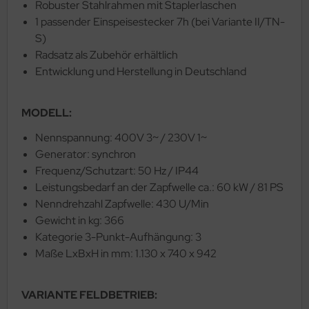
Robuster Stahlrahmen mit Staplerlaschen
1 passender Einspeisestecker 7h (bei Variante II/TN-
S)
Radsatz als Zubehör erhältlich
Entwicklung und Herstellung in Deutschland
MODELL:
Nennspannung: 400V 3~ / 230V 1~
Generator: synchron
Frequenz/Schutzart: 50 Hz / IP44
Leistungsbedarf an der Zapfwelle ca.: 60 kW / 81 PS
Nenndrehzahl Zapfwelle: 430 U/Min
Gewicht in kg: 366
Kategorie 3-Punkt-Aufhängung: 3
Maße LxBxH in mm: 1.130 x 740 x 942
VARIANTE FELDBETRIEB: